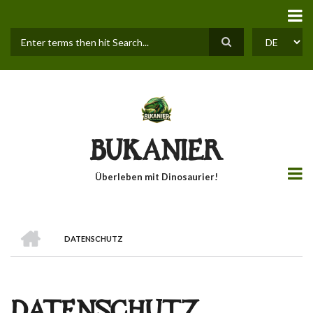
Direkt
zum
Inhalt
Suche
SELECT
YOUR
LANGUAGE
BUKANIER
Überleben mit Dinosaurier!
STARTSEITE
DATENSCHUTZ
PFADNAVIGATION