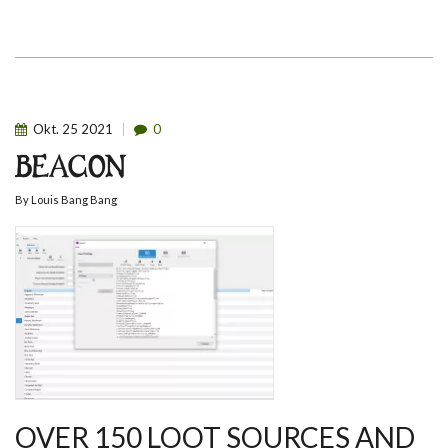
Okt.
25
2021
0
BEACON
By
Louis Bang Bang
OVER 150 LOOT SOURCES AND