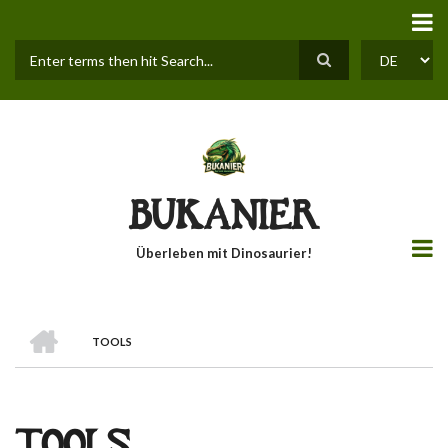
Direkt
zum
Inhalt
Suche
SELECT
YOUR
LANGUAGE
BUKANIER
Überleben mit Dinosaurier!
STARTSEITE
TOOLS
PFADNAVIGATION