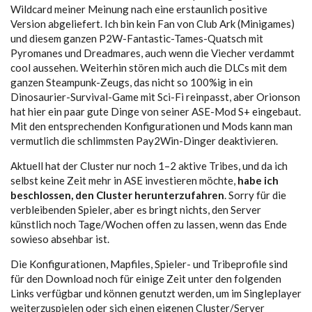
Wildcard meiner Meinung nach eine erstaunlich positive
Version abgeliefert. Ich bin kein Fan von Club Ark (Minigames)
und diesem ganzen P2W-Fantastic-Tames-Quatsch mit
Pyromanes und Dreadmares, auch wenn die Viecher verdammt
cool aussehen. Weiterhin stören mich auch die DLCs mit dem
ganzen Steampunk-Zeugs, das nicht so 100%ig in ein
Dinosaurier-Survival-Game mit Sci-Fi reinpasst, aber Orionson
hat hier ein paar gute Dinge von seiner ASE-Mod S+ eingebaut.
Mit den entsprechenden Konfigurationen und Mods kann man
vermutlich die schlimmsten Pay2Win-Dinger deaktivieren.
Aktuell hat der Cluster nur noch 1–2 aktive Tribes, und da ich
selbst keine Zeit mehr in ASE investieren möchte,
habe ich
beschlossen, den Cluster herunterzufahren
. Sorry für die
verbleibenden Spieler, aber es bringt nichts, den Server
künstlich noch Tage/Wochen offen zu lassen, wenn das Ende
sowieso absehbar ist.
Die Konfigurationen, Mapfiles, Spieler- und Tribeprofile sind
für den Download noch für einige Zeit unter den folgenden
Links verfügbar und können genutzt werden, um im Singleplayer
weiterzuspielen oder sich einen eigenen Cluster/Server