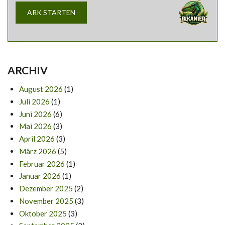
l
ARK STARTEN
e
v
e
l
v
o
n
W
ARCHIV
o
l
August 2026
(1)
f
(
Juli 2026
(1)
n
i
Juni 2026
(6)
c
Mai 2026
(3)
h
t
April 2026
(3)
ü
b
März 2026
(5)
e
Februar 2026
(1)
r
p
Januar 2026
(1)
r
ü
Dezember 2025
(2)
f
November 2025
(3)
t
)
Oktober 2025
(3)