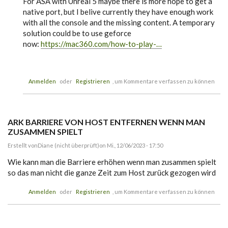
For ASA with Unreal 5 maybe there is more hope to get a
f
native port, but I belive currently they have enough work
A
S
with all the console and the missing content. A temporary
A
solution could be to use geforce
o
now:
https://mac360.com/how-to-play-…
n
M
a
c
?
Anmelden
oder
Registrieren
, um Kommentare verfassen zu können
!
?
!
v
o
n
ARK BARRIERE VON HOST ENTFERNEN WENN MAN
V
ZUSAMMEN SPIELT
i
l
Erstellt von
Diane (nicht überprüft)
on Mi., 12/06/2023 - 17:50
l
e
Wie kann man die Barriere erhöhen wenn man zusammen spielt
(
so das man nicht die ganze Zeit zum Host zurück gezogen wird
n
i
c
Anmelden
oder
Registrieren
, um Kommentare verfassen zu können
h
t
ü
b
e