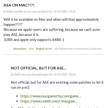
ASA ON MAC?!?!
Erstellt von
Ville (nicht überprüft)
on Do., 11/16/2023 - 19:25
Will it be available on Mac and when will that approximately
happen?!?!?
Because we apple-users are suffering, because we can't even
play ASE, because it is
32Bit and apple only supports 64Bit :(
Anmelden
oder
Registrieren
, um Kommentare verfassen zu können
NOT OFFICIAL, BUT FOR ASE…
Erstellt von
Louis Bang Bang
on Di., 11/21/2023 - 23:13
A
n
Not official, but for ASE are existing some patches to let it
t
run on a m1:
w
o
https://www.macgamerhq.com/game…
r
t
https://www.reddit.com/r/macgam…
a
u