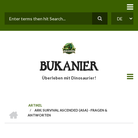
Direkt
zum
Inhalt
Suche
SELECT
YOUR
LANGUAGE
BUKANIER
Überleben mit Dinosaurier!
ARTIKEL
STARTSEITE
/
ARK: SURVIVAL ASCENDED (ASA) - FRAGEN &
PFADNAVIGATION
ANTWORTEN