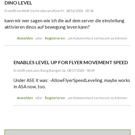
DINO LEVEL
r
p
Erstellt von
Wolf (nicht überprüft)
on Fr., 08/16/2024 - 09:34
r
ü
kann mir wer sagen wie ich die auf dem server die einstellung
f
aktivieren dinos auf bewegung leven kann?
t
)
Anmelden
oder
Registrieren
, um Kommentare verfassen zu können
ENABLES LEVEL UP FOR FLYER MOVEMENT SPEED
Erstellt von
Louis Bang Bang
on Sa., 08/17/2024 - 00:09
A
n
Under ASE it was:
-AllowFlyerSpeedLeveling. maybe works
t
in ASA now, too.
w
o
r
Anmelden
oder
Registrieren
, um Kommentare verfassen zu können
t
a
u
f
D
i
n
o