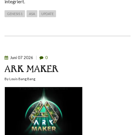
integriert.
GENESIS 1
ASA
UPDATE
Juni
07
2026
0
ARK MAKER
By
Louis Bang Bang