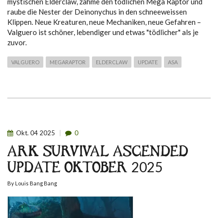
mystischen Elderclaw, zähme den tödlichen Mega Raptor und
raube die Nester der Deinonychus in den schneeweissen
Klippen. Neue Kreaturen, neue Mechaniken, neue Gefahren –
Valguero ist schöner, lebendiger und etwas "tödlicher" als je
zuvor.
VALGUERO
MEGARAPTOR
ELDERCLAW
UPDATE
ASA
Okt.
04
2025
0
ARK SURVIVAL ASCENDED
UPDATE OKTOBER 2025
By
Louis Bang Bang