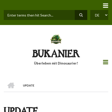
Direkt
zum
Inhalt
Suche
SELECT
YOUR
LANGUAGE
BUKANIER
Überleben mit Dinosaurier!
STARTSEITE
UPDATE
PFADNAVIGATION