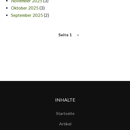
November 2025
(3)
Oktober 2025
(3)
September 2025
(2)
SEITENNUMMERIERUNG
Seite 1
Nächste
››
Seite
INHALTE
Startseite
Artikel